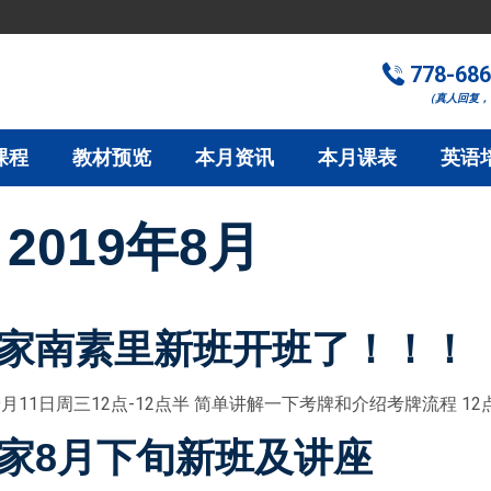
778-686
（真人回复，
课程
教材预览
本月资讯
本月课表
英语
：
2019年8月
家南素里新班开班了！！！
11日周三12点-12点半 简单讲解一下考牌和介绍考牌流程 12点半 
家8月下旬新班及讲座