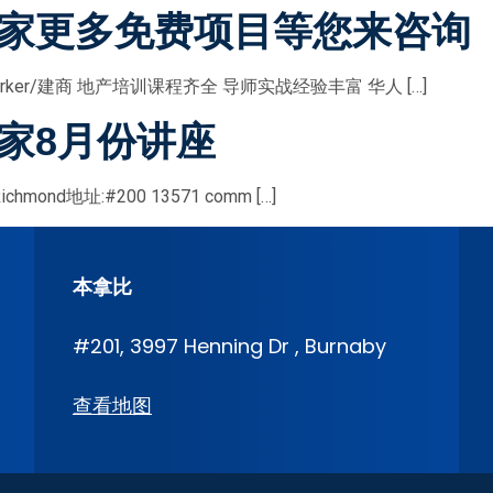
家更多免费项目等您来咨询
g Borker/建商 地产培训课程齐全 导师实战经验丰富 华人 […]
家8月份讲座
mond地址:#200 13571 comm […]
本拿比
#201, 3997 Henning Dr , Burnaby
查看地图