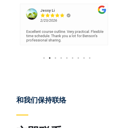
Jessy Li
2/23/2026
from
Excellent course outline. Very practical. Flexible
I fi
y
time schedule. Thank you a lot for Benson's
help
. After
professional sharing.
prop
clea
mate
easy
exam
unde
whic
goin
help
full
prep
和我们保持联络